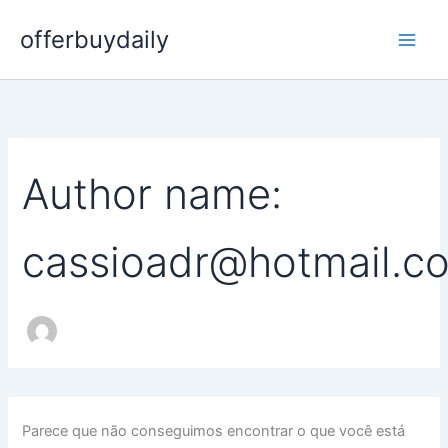
Pesquisar
Ir
por:
offerbuydaily
para
o
conteúdo
Author name:
cassioadr@hotmail.c
Parece que não conseguimos encontrar o que você está